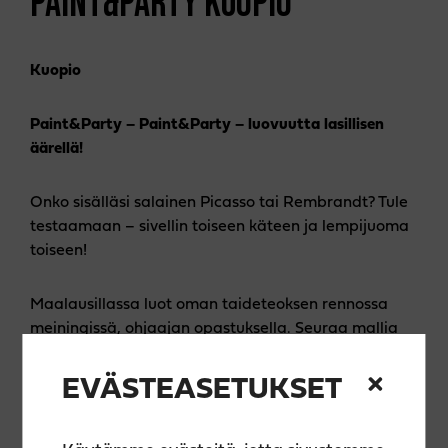
PAINT&PARTY KUOPIO
Kuopio
Paint&Party – Paint&Party – luovuutta lasillisen
äärellä!
Onko sisälläsi salainen Picasso tai Rembrandt? Tule
testaamaan – sivellin toiseen käteen ja lempijuoma
toiseen!
Maalausillassa luot oman taideteoksen rennossa
meiningissä, ohjaajan opastuksella. Seuraa mallia
tai sovella vapaasti – jokainen teos on uniikki!
EVÄSTEASETUKSET
🎨 Hinta sisältää kaiken tarvittavan: laadukkaat
välineet, akryylimaalit, ohjauksen, essun ja