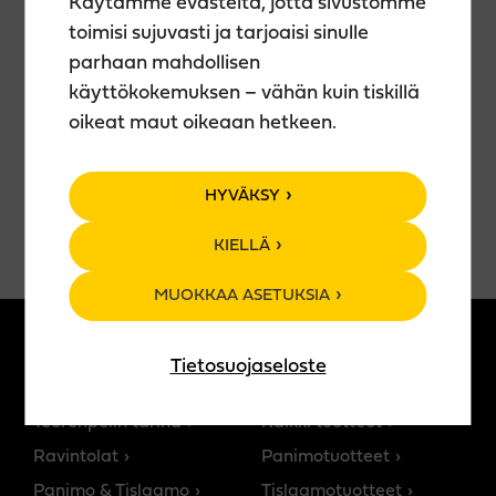
Käytämme evästeitä, jotta sivustomme
taideteoksesi kotiin vietäväksi.
toimisi sujuvasti ja tarjoaisi sinulle
🍹 Teerenpelin juomavalikoima käytössäsi (ei sis.
hintaan).
parhaan mahdollisen
🕒 Kesto n. 2 h
käyttökokemuksen – vähän kuin tiskillä
oikeat maut oikeaan hetkeen.
VARAA PAIKKASI
HYVÄKSY
KIELLÄ
MUOKKAA ASETUKSIA
Tietosuojaseloste
MEISTÄ
TUOTTEET
Teerenpelin tarina
Kaikki tuotteet
Ravintolat
Panimotuotteet
Panimo & Tislaamo
Tislaamotuotteet