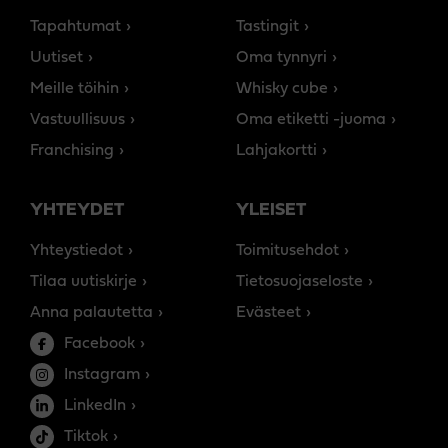
Tapahtumat
Tastingit
Uutiset
Oma tynnyri
Meille töihin
Whisky cube
Vastuullisuus
Oma etiketti -juoma
Franchising
Lahjakortti
YHTEYDET
YLEISET
Yhteystiedot
Toimitusehdot
Tilaa uutiskirje
Tietosuojaseloste
Anna palautetta
Evästeet
Facebook
Instagram
LinkedIn
Tiktok