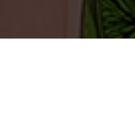
TEERENPELISSÄ TAPAHTUU
Harvassa ovat ne hetket, että meillä ei tapahtuisi
mitään.