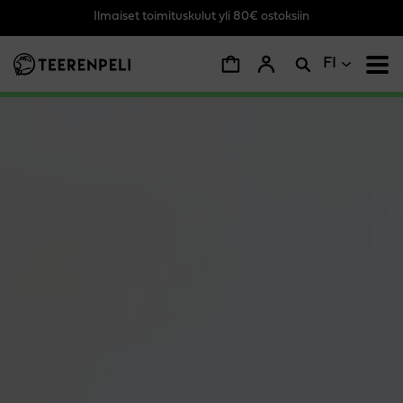
Ilmaiset toimituskulut yli 80€ ostoksiin
Siirry pääsisältöön
FI