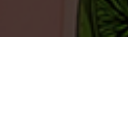
TEERENPELISSÄ TAPAHTUU
Harvassa ovat ne hetket, että meillä ei tapahtuisi
mitään.