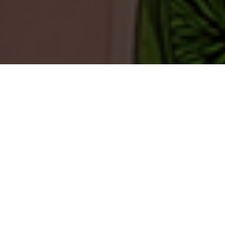
TEERENPELISSÄ TAPAHTUU
Harvassa ovat ne hetket, että meillä ei tapahtuisi
mitään.