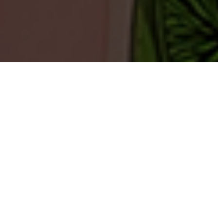
TEERENPELISSÄ TAPAHTUU
Harvassa ovat ne hetket, että meillä ei tapahtuisi
mitään.