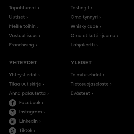
Tapahtumat
Tastingit
Uutiset
Oma tynnyri
Meille töihin
Whisky cube
Vastuullisuus
Oma etiketti -juoma
Franchising
Lahjakortti
YHTEYDET
YLEISET
Yhteystiedot
Toimitusehdot
Tilaa uutiskirje
Tietosuojaseloste
Anna palautetta
Evästeet
Facebook
Instagram
LinkedIn
Tiktok