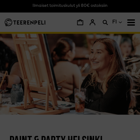
Ilmaiset toimituskulut yli 80€ ostoksiin
Siirry pääsisältöön
FI