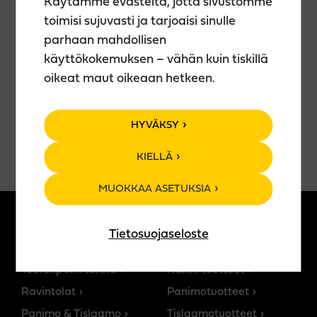
Käytämme evästeitä, jotta sivustomme
taideteoksesi kotiin vietäväksi.
toimisi sujuvasti ja tarjoaisi sinulle
🍹 Teerenpelin juomavalikoima käytössäsi (ei sis.
hintaan).
parhaan mahdollisen
🕒 Kesto n. 2 h
käyttökokemuksen – vähän kuin tiskillä
oikeat maut oikeaan hetkeen.
VARAA PAIKKASI
HYVÄKSY
KIELLÄ
MUOKKAA ASETUKSIA
Tietosuojaseloste
MEISTÄ
TUOTTEET
Teerenpelin tarina
Kaikki tuotteet
Ravintolat
Panimotuotteet
Panimo & Tislaamo
Tislaamotuotteet