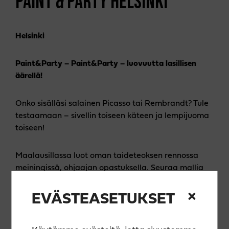
PAINT & PARTY HELSINKI
Helsinki
Paint&Party – Paint&Party – luovuutta lasillisen
äärellä!
Onko sisälläsi salainen Picasso tai Rembrandt? Tule
testaamaan – sivellin toiseen käteen ja lempijuoma
toiseen!
Maalausillassa luot oman taideteoksen rennossa
meiningissä, ohjaajan opastuksella. Seuraa mallia
tai sovella vapaasti – jokainen teos on uniikki!
EVÄSTEASETUKSET
🎨 Hinta sisältää kaiken tarvittavan: laadukkaat
välineet, akryylimaalit, ohjauksen, essun ja