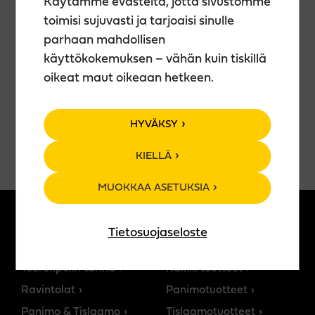
Käytämme evästeitä, jotta sivustomme
taideteoksesi kotiin vietäväksi.
toimisi sujuvasti ja tarjoaisi sinulle
🍹 Teerenpelin juomavalikoima käytössäsi (ei sis.
hintaan).
parhaan mahdollisen
🕒 Kesto n. 2 h
käyttökokemuksen – vähän kuin tiskillä
oikeat maut oikeaan hetkeen.
VARAA PAIKKASI
HYVÄKSY
KIELLÄ
MUOKKAA ASETUKSIA
Tietosuojaseloste
MEISTÄ
TUOTTEET
Teerenpelin tarina
Kaikki tuotteet
Ravintolat
Panimotuotteet
Panimo & Tislaamo
Tislaamotuotteet