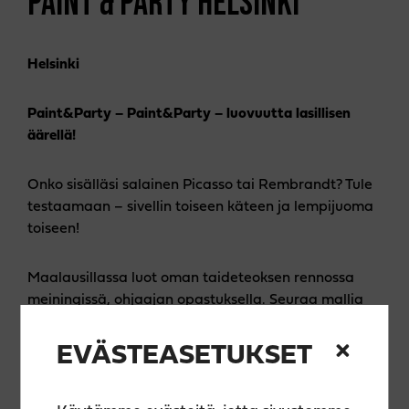
PAINT & PARTY HELSINKI
Helsinki
Paint&Party – Paint&Party – luovuutta lasillisen
äärellä!
Onko sisälläsi salainen Picasso tai Rembrandt? Tule
testaamaan – sivellin toiseen käteen ja lempijuoma
toiseen!
Maalausillassa luot oman taideteoksen rennossa
meiningissä, ohjaajan opastuksella. Seuraa mallia
tai sovella vapaasti – jokainen teos on uniikki!
EVÄSTEASETUKSET
🎨 Hinta sisältää kaiken tarvittavan: laadukkaat
välineet, akryylimaalit, ohjauksen, essun ja