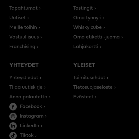
Tapahtumat
Tastingit
Uutiset
Oma tynnyri
Meille töihin
Whisky cube
Vastuullisuus
Oma etiketti -juoma
Franchising
Lahjakortti
YHTEYDET
YLEISET
Yhteystiedot
Toimitusehdot
Tilaa uutiskirje
Tietosuojaseloste
Anna palautetta
Evästeet
Facebook
Instagram
LinkedIn
Tiktok