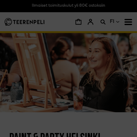
Ilmaiset toimituskulut yli 80€ ostoksiin
Siirry pääsisältöön
FI