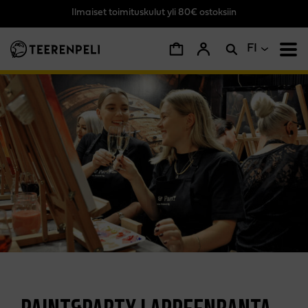
Ilmaiset toimituskulut yli 80€ ostoksiin
Siirry pääsisältöön
FI