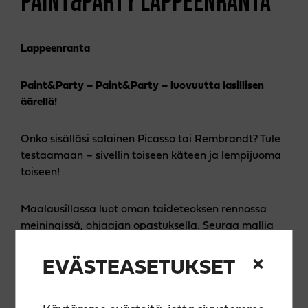
PAINT&PARTY LAPPEENRANTA
Lappee­nranta
Paint&Party – Paint&Party – luovuutta lasillisen
äärellä!
Onko sisälläsi salainen Picasso tai Rembrandt? Tule
testaamaan – sivellin toiseen käteen ja lempijuoma
toiseen!
Maalausillassa luot oman taideteoksen rennossa
meiningissä, ohjaajan opastuksella. Seuraa mallia
tai sovella vapaasti – jokainen teos on uniikki!
EVÄSTEASETUKSET
🎨 Hinta sisältää kaiken tarvittavan: laadukkaat
välineet, akryylimaalit, ohjauksen, essun ja