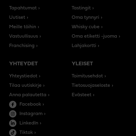
Tapahtumat
Tastingit
Uutiset
Oma tynnyri
Meille töihin
Whisky cube
Vastuullisuus
Oma etiketti -juoma
Franchising
Lahjakortti
YHTEYDET
YLEISET
Yhteystiedot
Toimitusehdot
Tilaa uutiskirje
Tietosuojaseloste
Anna palautetta
Evästeet
Facebook
Instagram
LinkedIn
Tiktok