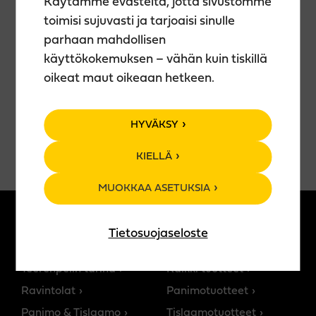
Käytämme evästeitä, jotta sivustomme
taideteoksesi kotiin vietäväksi.
toimisi sujuvasti ja tarjoaisi sinulle
🍹 Teerenpelin juomavalikoima käytössäsi (ei sis.
hintaan).
parhaan mahdollisen
🕒 Kesto n. 2 h
käyttökokemuksen – vähän kuin tiskillä
oikeat maut oikeaan hetkeen.
VARAA PAIKKASI
HYVÄKSY
KIELLÄ
MUOKKAA ASETUKSIA
Tietosuojaseloste
MEISTÄ
TUOTTEET
Teerenpelin tarina
Kaikki tuotteet
Ravintolat
Panimotuotteet
Panimo & Tislaamo
Tislaamotuotteet