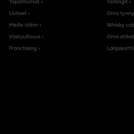
Tapahtumat
Tastingit
Uutiset
Oma tynny
Meille töihin
Whisky cu
Vastuullisuus
Oma etiket
Franchising
Lahjakortti