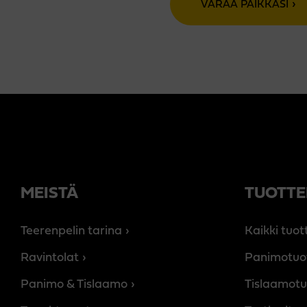
VARAA PAIKKASI
MEISTÄ
TUOTTE
Teerenpelin tarina
Kaikki tuot
Ravintolat
Panimotuo
Panimo & Tislaamo
Tislaamotu