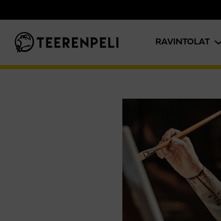
Siirry pääsisältöön
RAVINTOLAT