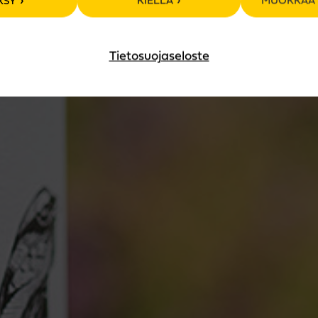
VISKIT
KSY
KIELLÄ
MUOKKAA 
Tietosuojaseloste