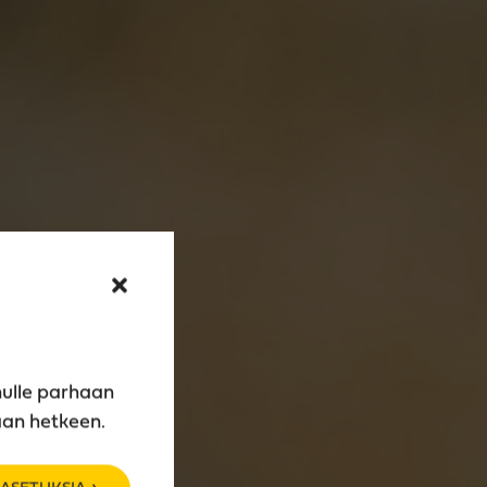
nulle parhaan
aan hetkeen.