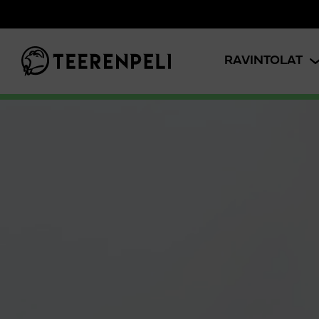
Siirry pääsisältöön
RAVINTOLAT