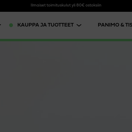
Ilmaiset toimituskulut yli 80€ ostoksiin
KAUPPA JA TUOTTEET
PANIMO & T