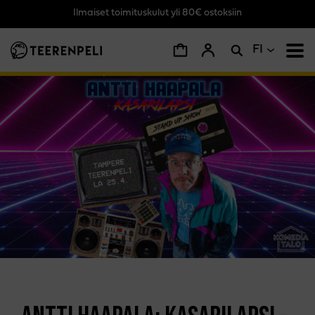
Ilmaiset toimituskulut yli 80€ ostoksiin
Siirry pääsisältöön
FI