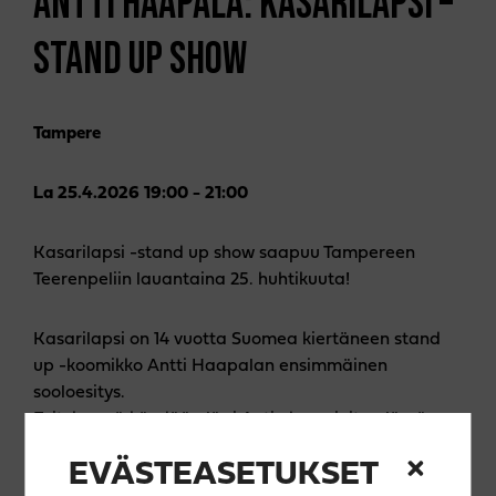
ANTTI HAAPALA: KASARILAPSI –
STAND UP SHOW
Tampere
La 25.4.2026 19:00 - 21:00
Kasarilapsi -stand up show saapuu Tampereen
Teerenpeliin lauantaina 25. huhtikuuta!
Kasarilapsi on 14 vuotta Suomea kiertäneen stand
up -koomikko Antti Haapalan ensimmäinen
sooloesitys.
Esityksessä käydään läpi Antin huomioita elämän
varrelta, ja tarkastellaan 80- ja 90 -lukujen ilmiöitä.
EVÄSTEASETUKSET