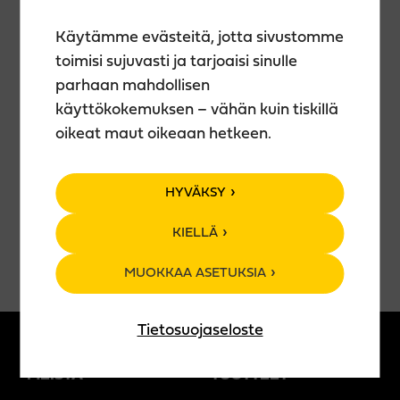
🎫
Liput myy Tiketti
Käytämme evästeitä, jotta sivustomme
Esitys ja vauhti on taattua Anttia, eikä nauruilta voi
toimisi sujuvasti ja tarjoaisi sinulle
välttyä, kun tämä oman elämänsä MCGyver kaivaa
parhaan mahdollisen
linkkuveitsestä seuraavan terän, heilauttaa
käyttökokemuksen – vähän kuin tiskillä
takatukan silmilleen, ja laittaa pykälään vaihteen
oikeat maut oikeaan hetkeen.
jossa Rambokin hengästyisi.
Sifonkihuivit kaulalle, vesisängyt varastoon ja Antin
keikalle!
HYVÄKSY
KIELLÄ
MUOKKAA ASETUKSIA
Tietosuojaseloste
MEISTÄ
TUOTTEET