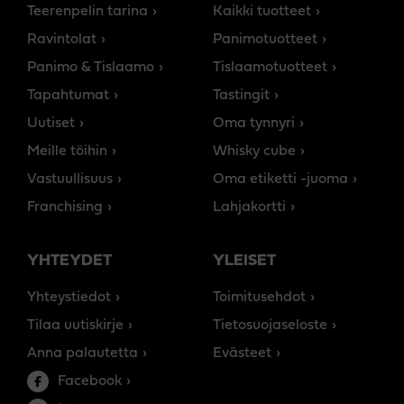
Teerenpelin tarina
Kaikki tuotteet
Ravintolat
Panimotuotteet
Panimo & Tislaamo
Tislaamotuotteet
Tapahtumat
Tastingit
Uutiset
Oma tynnyri
Meille töihin
Whisky cube
Vastuullisuus
Oma etiketti -juoma
Franchising
Lahjakortti
YHTEYDET
YLEISET
Yhteystiedot
Toimitusehdot
Tilaa uutiskirje
Tietosuojaseloste
Anna palautetta
Evästeet
Facebook