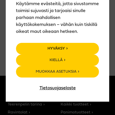
aikana pääset myös kurkistamaan cocktailien
Käytämme evästeitä, jotta sivustomme
valmistuksen saloihin ja kokeilemaan omia taitojasi
toimisi sujuvasti ja tarjoaisi sinulle
ammattilaisen opastuksella. Kuka tietää – ehkä
parhaan mahdollisen
sisältäsi löytyy tuleva baarimestari!
käyttökokemuksen – vähän kuin tiskillä
oikeat maut oikeaan hetkeen.
Tule nauttimaan kesäillasta, hyvästä tunnelmasta ja
ainutlaatuisesta show’sta Teerenrantaan! 🍸✨
HYVÄKSY
KIELLÄ
MUOKKAA ASETUKSIA
Tietosuojaseloste
MEISTÄ
TUOTTEET
Teerenpelin tarina
Kaikki tuotteet
Ravintolat
Panimotuotteet