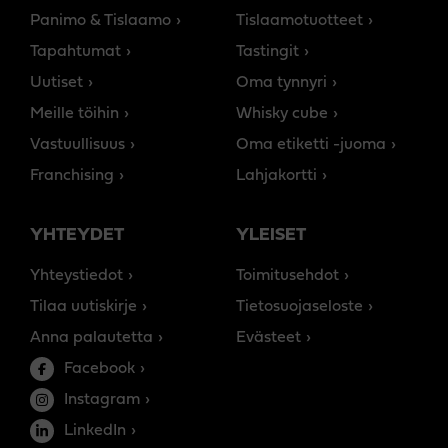
Panimo & Tislaamo
Tislaamotuotteet
Tapahtumat
Tastingit
Uutiset
Oma tynnyri
Meille töihin
Whisky cube
Vastuullisuus
Oma etiketti -juoma
Franchising
Lahjakortti
YHTEYDET
YLEISET
Yhteystiedot
Toimitusehdot
Tilaa uutiskirje
Tietosuojaseloste
Anna palautetta
Evästeet
Facebook
Instagram
LinkedIn