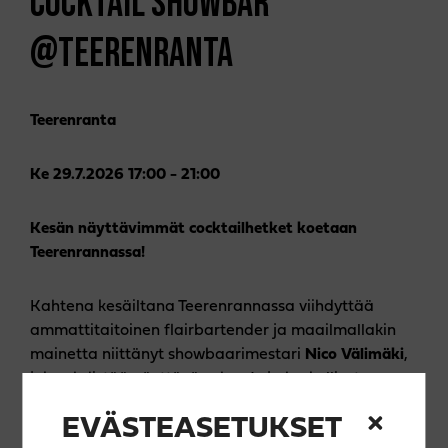
COCKTAIL SHOWBAR
@TEERENRANTA
Teerenranta
Ke 29.7.2026 17:00 - 21:00
Kesän näyttävimmät cocktailhetket koetaan
Teerenrannassa!
Kahtena kesäiltana Teerenrannassa viihdyttää
ammattitaitoinen flairbartender ja maailmallakin
mainetta niittänyt showbaarimestari
Nico Välimäki
,
joka yhdistää näyttävän show’n ja herkulliset
cocktailit unohtumattomaksi elämykseksi.
EVÄSTEASETUKSET