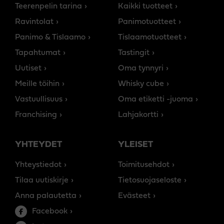
Teerenpelin tarina
Kaikki tuotteet
Ravintolat
Panimotuotteet
Panimo & Tislaamo
Tislaamotuotteet
Tapahtumat
Tastingit
Uutiset
Oma tynnyri
Meille töihin
Whisky cube
Vastuullisuus
Oma etiketti -juoma
Franchising
Lahjakortti
YHTEYDET
YLEISET
Yhteystiedot
Toimitusehdot
Tilaa uutiskirje
Tietosuojaseloste
Anna palautetta
Evästeet
Facebook