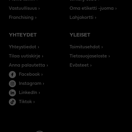
Vastuullisuus
Oma etiketti -juoma
Franchising
Lahjakortti
YHTEYDET
YLEISET
Yhteystiedot
Toimitusehdot
Tilaa uutiskirje
Tietosuojaseloste
Anna palautetta
Evästeet
Facebook
Instagram
LinkedIn
Tiktok