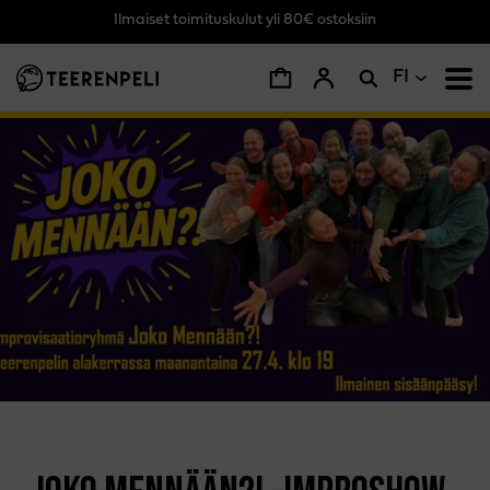
Ilmaiset toimituskulut yli 80€ ostoksiin
Siirry pääsisältöön
FI