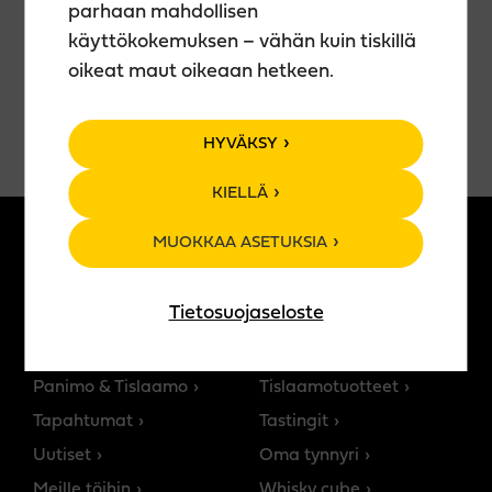
parhaan mahdollisen
Ilmainen sisäänpääsy
käyttökokemuksen – vähän kuin tiskillä
oikeat maut oikeaan hetkeen.
HYVÄKSY
KIELLÄ
MUOKKAA ASETUKSIA
MEISTÄ
TUOTTEET
Tietosuojaseloste
Teerenpelin tarina
Kaikki tuotteet
Ravintolat
Panimotuotteet
Panimo & Tislaamo
Tislaamotuotteet
Tapahtumat
Tastingit
Uutiset
Oma tynnyri
Meille töihin
Whisky cube