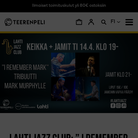
Ilmaiset toimituskulut yli 80€ ostoksiin
Siirry pääsisältöön
FI