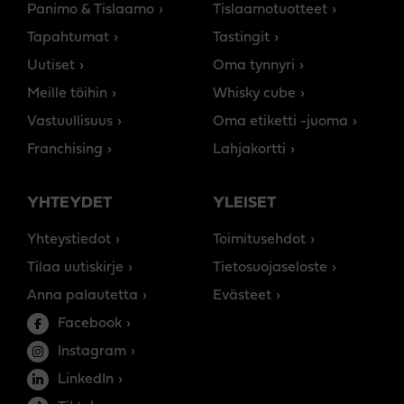
Panimo & Tislaamo
Tislaamotuotteet
Tapahtumat
Tastingit
Uutiset
Oma tynnyri
Meille töihin
Whisky cube
Vastuullisuus
Oma etiketti -juoma
Franchising
Lahjakortti
YHTEYDET
YLEISET
Yhteystiedot
Toimitusehdot
Tilaa uutiskirje
Tietosuojaseloste
Anna palautetta
Evästeet
Facebook
Instagram
LinkedIn