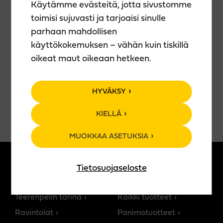
Käytämme evästeitä, jotta sivustomme
JAMIT:
toimisi sujuvasti ja tarjoaisi sinulle
– Vapaa pääsy
parhaan mahdollisen
– Showtime klo 21:00
käyttökokemuksen – vähän kuin tiskillä
—
oikeat maut oikeaan hetkeen.
Tapahtumaa tukemassa: Lahden Kaupunki,
Teerenpeli Yhtiöt sekä Musiikin edistämissäätiö MES.
HYVÄKSY
KIELLÄ
MUOKKAA ASETUKSIA
Tietosuojaseloste
MEISTÄ
TUOTTEET
Teerenpelin tarina
Kaikki tuotteet
Ravintolat
Panimotuotteet