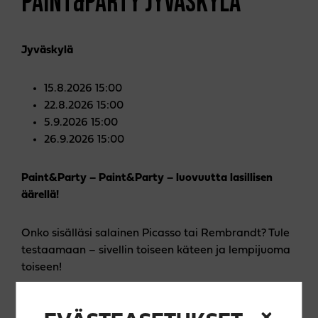
PAINT&PARTY JYVÄSKYLÄ
Jyväs­kylä
15.8.2026 15:00
22.8.2026 15:00
5.9.2026 15:00
26.9.2026 15:00
Paint&Party – Paint&Party – luovuutta lasillisen
äärellä!
Onko sisälläsi salainen Picasso tai Rembrandt? Tule
testaamaan – sivellin toiseen käteen ja lempijuoma
toiseen!
Maalausillassa luot oman taideteoksen rennossa