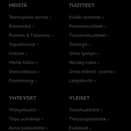
MEISTÄ
TUOTTEET
Teerenpelin tarina
Kaikki tuotteet
Ravintolat
Panimotuotteet
Panimo & Tislaamo
Tislaamotuotteet
Tapahtumat
Tastingit
Uutiset
Oma tynnyri
Meille töihin
Whisky cube
Vastuullisuus
Oma etiketti -juoma
Franchising
Lahjakortti
YHTEYDET
YLEISET
Yhteystiedot
Toimitusehdot
Tilaa uutiskirje
Tietosuojaseloste
Anna palautetta
Evästeet