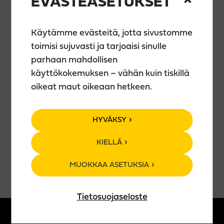
EVÄSTEASETUKSET
meiningissä, ohjaajan opastuksella. Seuraa mallia
tai sovella vapaasti – jokainen teos on uniikki!
Käytämme evästeitä, jotta sivustomme
🎨 Hinta sisältää kaiken tarvittavan: laadukkaat
toimisi sujuvasti ja tarjoaisi sinulle
välineet, akryylimaalit, ohjauksen, essun ja
parhaan mahdollisen
taideteoksesi kotiin vietäväksi.
käyttökokemuksen – vähän kuin tiskillä
🍹 Teerenpelin juomavalikoima käytössäsi (ei sis.
oikeat maut oikeaan hetkeen.
hintaan).
🕒 Kesto n. 2 h
HYVÄKSY
VARAA PAIKKASI
KIELLÄ
MUOKKAA ASETUKSIA
Tietosuojaseloste