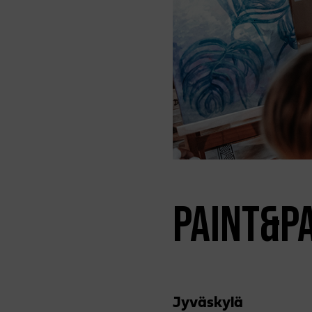
PAINT&P
Jyväs­kylä