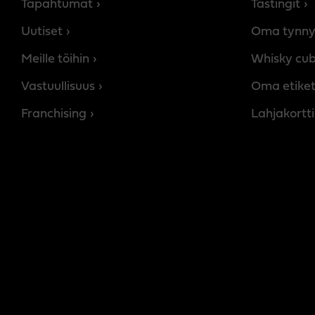
Tapahtumat
Tastingit
Uutiset
Oma tynny
Meille töihin
Whisky cu
Vastuullisuus
Oma etiket
Franchising
Lahjakortti