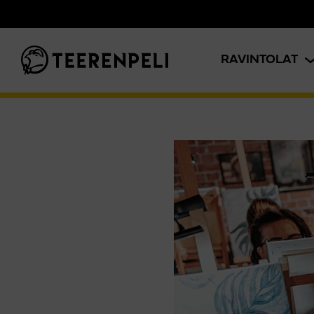
Siirry pääsisältöön
RAVINTOLAT