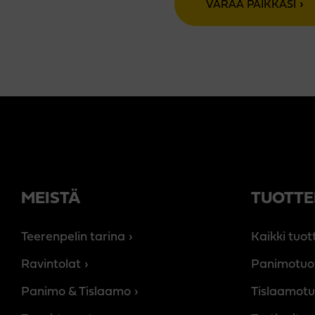
VARAA PAIKKASI
MEISTÄ
TUOTTE
Teerenpelin tarina
Kaikki tuot
Ravintolat
Panimotuo
Panimo & Tislaamo
Tislaamotu