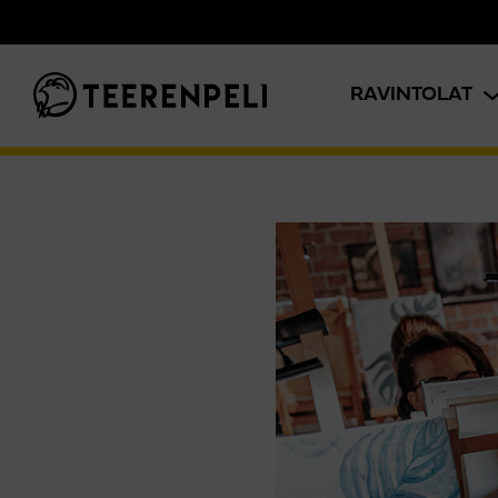
Siirry pääsisältöön
RAVINTOLAT