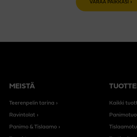
VARAA PAIKKASI
MEISTÄ
TUOTTE
Teerenpelin tarina
Kaikki tuot
Ravintolat
Panimotuo
Panimo & Tislaamo
Tislaamotu