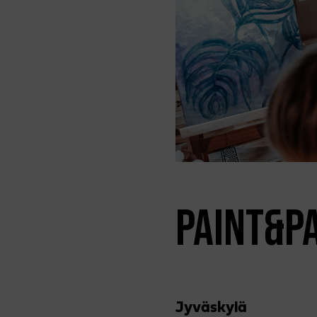
PAINT&P
Jyväs­kylä