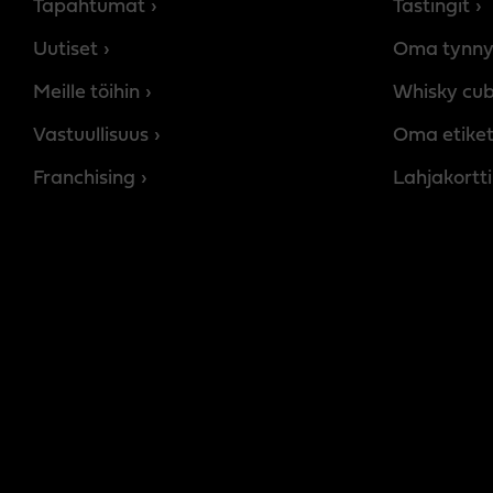
Tapahtumat
Tastingit
Uutiset
Oma tynny
Meille töihin
Whisky cu
Vastuullisuus
Oma etiket
Franchising
Lahjakortti