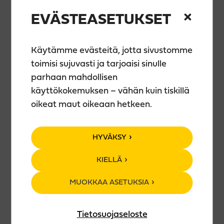
Vuosien varrella klubilla ovat esiintyneet lähes kaikki
EVÄSTEASETUKSET
suomalaiset koomikot ja sama mahtava meno
jatkuu edelleen!
Käytämme evästeitä, jotta sivustomme
Kerran kuussa järjestettävissä illoissa lavalla
nähdään todella hauskoja ja erilaisia koomikoita!
toimisi sujuvasti ja tarjoaisi sinulle
Usein illoissa on myös mukana yksi tai useampi
parhaan mahdollisen
lupaava uusi tekijä.
käyttökokemuksen – vähän kuin tiskillä
oikeat maut oikeaan hetkeen.
Tervetuloa!
HYVÄKSY
SHOWTIME KLO 19
OVET KLO 18
KIELLÄ
LIPUT ENNAKKOON 22,50€:
Tiketti.fi
OVELTA 26€
MUOKKAA ASETUKSIA
Tietosuojaseloste