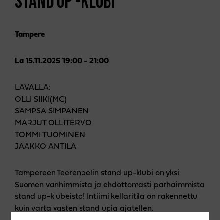
STAND UP -KLUBI
Tampere
La 15.11.2025 19:00 - 21:00
LAVALLA:
OLLI SIIKI(MC)
SAMPSA SIMPANEN
MARJUT OLLITERVO
TOMMI TUOMINEN
JAAKKO ANTILA
Tampereen Teerenpelin stand up-klubi on yksi
Suomen vanhimmista ja ehdottomasti parhaimmista
stand up-klubeista! Intiimi kellaritila on rakennettu
kuin varta vasten stand upia ajatellen.