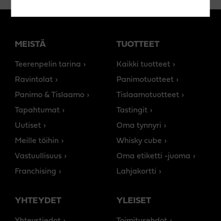
MEISTÄ
TUOTTEET
Teerenpelin tarina
Kaikki tuotteet
Ravintolat
Panimotuotteet
Panimo & Tislaamo
Tislaamotuotteet
Tapahtumat
Tastingit
Uutiset
Oma tynnyri
Meille töihin
Whisky cube
Vastuullisuus
Oma etiketti -juoma
Franchising
Lahjakortti
YHTEYDET
YLEISET
Yhteystiedot
Toimitusehdot