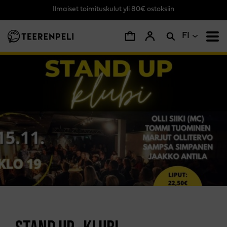
Ilmaiset toimituskulut yli 80€ ostoksiin
Siirry pääsisältöön
FI