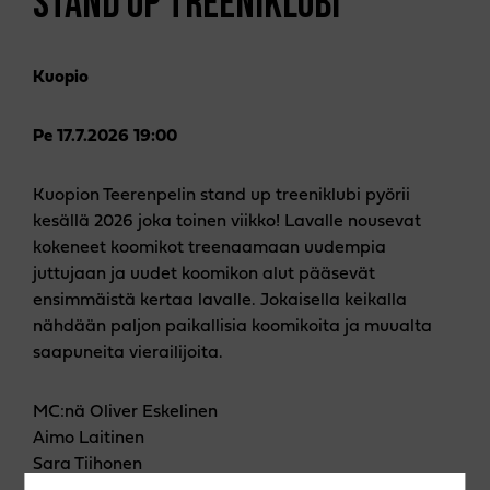
STAND UP TREENIKLUBI
Kuopio
Pe 17.7.2026 19:00
Kuopion Teerenpelin stand up treeniklubi pyörii
kesällä 2026 joka toinen viikko! Lavalle nousevat
kokeneet koomikot treenaamaan uudempia
juttujaan ja uudet koomikon alut pääsevät
ensimmäistä kertaa lavalle. Jokaisella keikalla
nähdään paljon paikallisia koomikoita ja muualta
saapuneita vierailijoita.
MC:nä Oliver Eskelinen
Aimo Laitinen
Sara Tiihonen