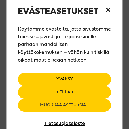
Vesa Jalkanen
Tuikku Närhi
EVÄSTEASETUKSET
Pipsa Lotta
Minna Tuominen
Joanna Ovaska
Käytämme evästeitä, jotta sivustomme
Jenna Rantala
toimisi sujuvasti ja tarjoaisi sinulle
parhaan mahdollisen
Liput 10/7e, myydään Teerenpelistä ennen keikkaa.
käyttökokemuksen – vähän kuin tiskillä
Showtime kello 19:00.
oikeat maut oikeaan hetkeen.
Ovet keikkapuolelle avautuvat kello 18:00
Keikan kesto noin vajaa pari tuntia. Sisältää tauon.
HYVÄKSY
Keikan järjestää
KIELLÄ
https://www.facebook.com/itasuomenhauskimmat
MUOKKAA ASETUKSIA
Tietosuojaseloste