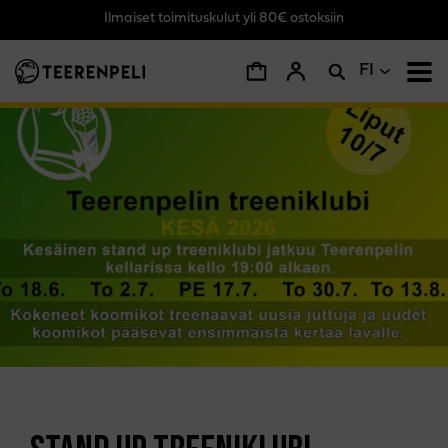
Ilmaiset toimituskulut yli 80€ ostoksiin
Siirry pääsisältöön
FI