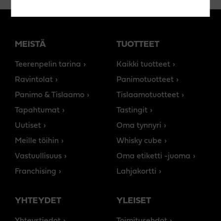
MEISTÄ
TUOTTEET
Teerenpelin tarina
Kaikki tuotteet
Ravintolat
Panimotuotteet
Panimo & Tislaamo
Tislaamotuotteet
Tapahtumat
Tastingit
Uutiset
Oma tynnyri
Meille töihin
Whisky cube
Vastuullisuus
Oma etiketti -juoma
Franchising
Lahjakortti
YHTEYDET
YLEISET
Yhteystiedot
Toimitusehdot