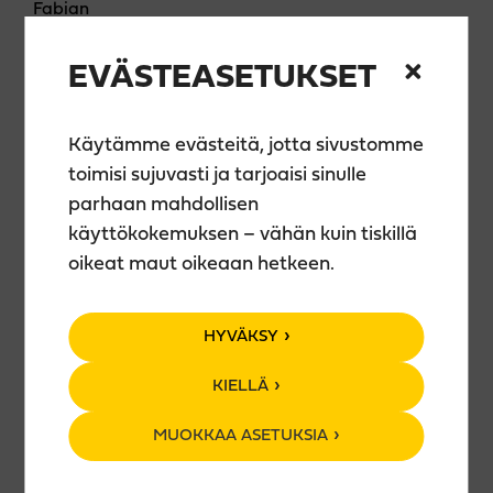
Fabian
Pietari Vihula
Antti Syrjä
EVÄSTEASETUKSET
Uusien juttujen illoissa näet koomikot testaamassa
uusimpia juttujaan tai hiomassa hieman vanhempia
vieläkin hauskemmiksi. Illoissa on aina mukana jo
Käytämme evästeitä, jotta sivustomme
vuosia komiikkaa tehneitä ammattilaisia, sekä usein
toimisi sujuvasti ja tarjoaisi sinulle
myös aloittelevampia koomikoita.
parhaan mahdollisen
käyttökokemuksen – vähän kuin tiskillä
Showtime klo 19
oikeat maut oikeaan hetkeen.
Ovet klo 18
HYVÄKSY
Liput täältä!
KIELLÄ
Ennakkoon 11,50€
Ovelta 15€
MUOKKAA ASETUKSIA