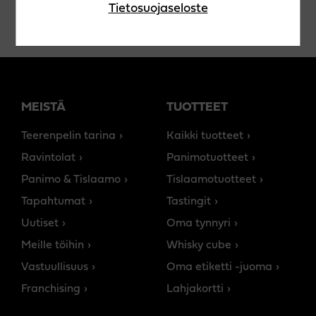
Tietosuojaseloste
MEISTÄ
TUOTTEET
Teerenpelin tarina
Kaikki tuotteet
Ravintolat
Panimotuotteet
Panimo & Tislaamo
Tislaamotuotteet
Tapahtumat
Tastingit
Uutiset
Oma tynnyri
Meille töihin
Whisky cube
Vastuullisuus
Oma etiketti -juoma
Franchising
Lahjakortti