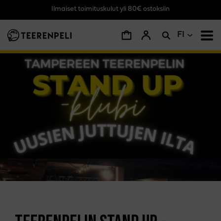
Ilmaiset toimituskulut yli 80€ ostoksiin
Siirry pääsisältöön
FI