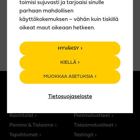
Ovet klo 21
toimisi sujuvasti ja tarjoaisi sinulle
Showtime klo 22
parhaan mahdollisen
käyttökokemuksen – vähän kuin tiskillä
Tervetuloa!
oikeat maut oikeaan hetkeen.
HYVÄKSY
KIELLÄ
MUOKKAA ASETUKSIA
MEISTÄ
TUOTTEET
Tietosuojaseloste
Teerenpelin tarina
Kaikki tuotteet
Ravintolat
Panimotuotteet
Panimo & Tislaamo
Tislaamotuotteet
Tapahtumat
Tastingit