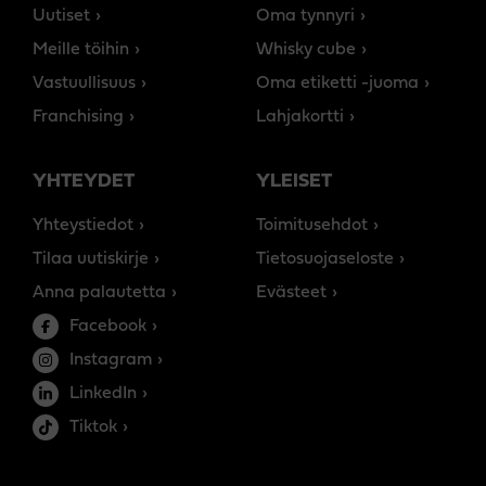
Uutiset
Oma tynnyri
Meille töihin
Whisky cube
Vastuullisuus
Oma etiketti -juoma
Franchising
Lahjakortti
YHTEYDET
YLEISET
Yhteystiedot
Toimitusehdot
Tilaa uutiskirje
Tietosuojaseloste
Anna palautetta
Evästeet
Facebook
Instagram
LinkedIn
Tiktok