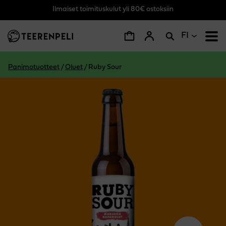
Ilmaiset toimituskulut yli 80€ ostoksiin
Siirry pääsisältöön
FI
Panimotuotteet
/
Oluet
/
Ruby Sour