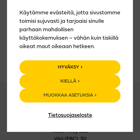
kaupoista.
Käytämme evästeitä, jotta sivustomme
RAAKA-AINEET
toimisi sujuvasti ja tarjoaisi sinulle
parhaan mahdollisen
Mallas: Pilsner, Vehnä, Speltti, Cara-Pale
käyttökokemuksen – vähän kuin tiskillä
Humalat: Huell Melon
oikeat maut oikeaan hetkeen.
Muut: Vadelmapyree, punaherukka- ja
puolukkamehu, nestesokeri
HYVÄKSY
KIELLÄ
MUOKKAA ASETUKSIA
TUOTETIEDOT
Tietosuojaseloste
Suodatus: Suodattamaton
Hiiva: Philly sour
Väri (EBC): 30