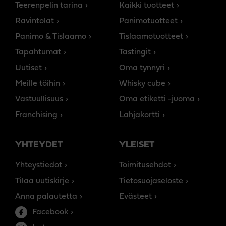
Teerenpelin tarina
Kaikki tuotteet
Ravintolat
Panimotuotteet
Panimo & Tislaamo
Tislaamotuotteet
Tapahtumat
Tastingit
Uutiset
Oma tynnyri
Meille töihin
Whisky cube
Vastuullisuus
Oma etiketti -juoma
Franchising
Lahjakortti
YHTEYDET
YLEISET
Yhteystiedot
Toimitusehdot
Tilaa uutiskirje
Tietosuojaseloste
Anna palautetta
Evästeet
Facebook