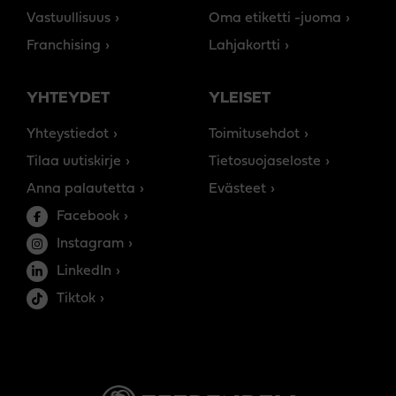
Vastuullisuus
Oma etiketti -juoma
Franchising
Lahjakortti
YHTEYDET
YLEISET
Yhteystiedot
Toimitusehdot
Tilaa uutiskirje
Tietosuojaseloste
Anna palautetta
Evästeet
Facebook
Instagram
LinkedIn
Tiktok