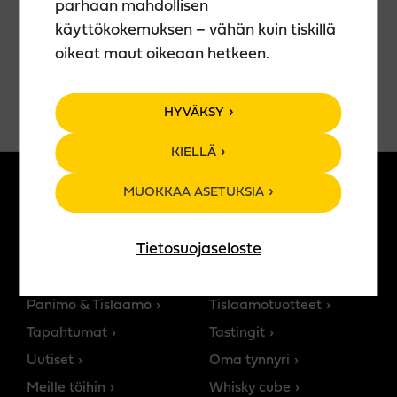
IPA-
parhaan mahdollisen
lasi
käyttökokemuksen – vähän kuin tiskillä
0,4
oikeat maut oikeaan hetkeen.
l
LISÄÄ OSTOSKORIIN
määrä
HYVÄKSY
KIELLÄ
MUOKKAA ASETUKSIA
MEISTÄ
TUOTTEET
Tietosuojaseloste
Teerenpelin tarina
Kaikki tuotteet
Ravintolat
Panimotuotteet
Panimo & Tislaamo
Tislaamotuotteet
Tapahtumat
Tastingit
Uutiset
Oma tynnyri
Meille töihin
Whisky cube