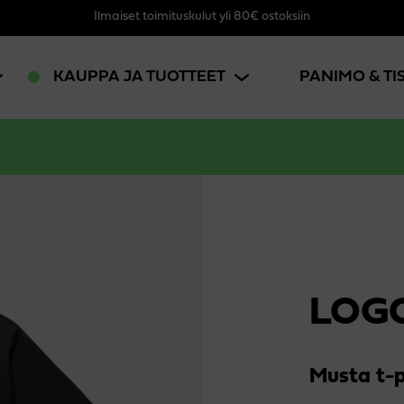
Ilmaiset toimituskulut yli 80€ ostoksiin
KAUPPA JA TUOTTEET
PANIMO & T
LOGO
Musta t-p