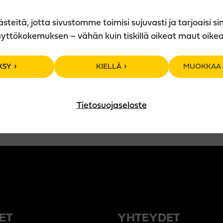
eitä, jotta sivustomme toimisi sujuvasti ja tarjoaisi si
LISÄTIEDOT
yttökokemuksen – vähän kuin tiskillä oikeat maut oike
KSY
KIELLÄ
MUOKKAA 
Materiaali: 100% puuvilla
Materiaali: trikoo
Hoito-ohje: Konepesu 40 °C
Tietosuojaseloste
ET
YHTEYDET