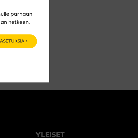
nulle parhaan
aan hetkeen.
ASETUKSIA
YLEISET