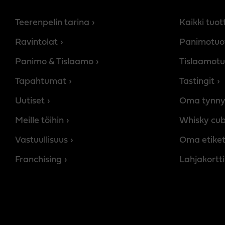
Teerenpelin tarina
Kaikki tuot
Ravintolat
Panimotuo
Panimo & Tislaamo
Tislaamotu
Tapahtumat
Tastingit
Uutiset
Oma tynny
Meille töihin
Whisky cu
Vastuullisuus
Oma etiket
Franchising
Lahjakortti