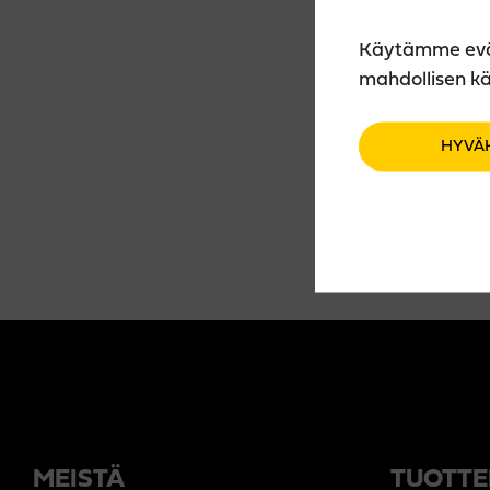
Käytämme eväst
mahdollisen kä
HYVÄ
MEISTÄ
TUOTTE