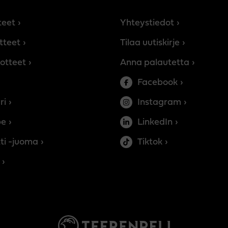
teet
Yhteystiedot
tteet
Tilaa uutiskirje
otteet
Anna palautetta
Facebook
ri
Instagram
be
LinkedIn
ti -juoma
Tiktok