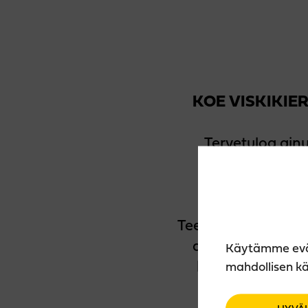
KOE VISKIKIE
Tervetuloa ainu
Tislaamoon, jok
Teerenpelin viskiki
arvoihin ja tapoi
Käytämme eväst
kuinka suomalai
mahdollisen kä