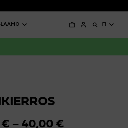
ISLAAMO
FI
IKIERROS
Hintaluokka
0
€
–
40,00
€