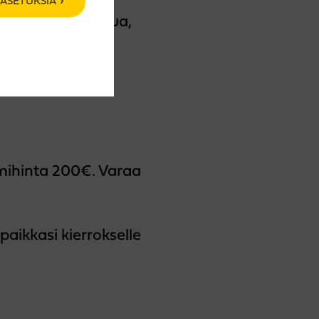
ASETUKSIA
välisesti palkittua,
iä.
, Lahti
nimihinta 200€. Varaa
paikkasi kierrokselle