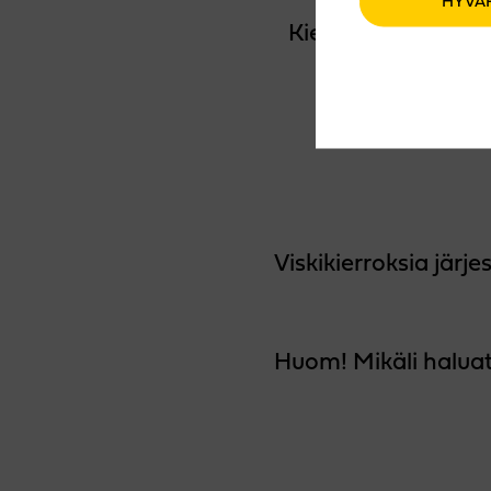
HYVÄ
Kierros päätetään v
IW
📍 Kie
Viskikierroksia järj
Huom! Mikäli haluat 