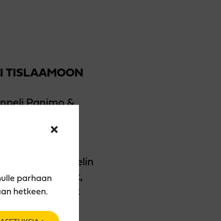
LI TISLAAMOON
renpeli Panimo &
aksi jo kahdesti
kistamme Teerenpelin
oihin, missä opit,
nulle parhaan
ttavat kupariset
aan hetkeen.