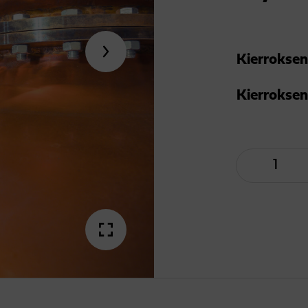
Kierrokse
Kierroksen
Viskikierro
määrä