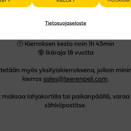
KSY
KIELLÄ
MUOKKAA 
iskitastingiin, jossa maistelussa neljä kansain
SC-kilpailussa menestynyttä Teerenpelin visk
Tietosuojaseloste
rros järjestetään osoitteessa Liimaajankatu 5
🕒 Kierroksen kesto noin 1h 45min
🔞 Ikäraja 18 vuotta
estetään myös yksityiskierroksena, jolloin mi
kierros
sales@teerenpeli.com
.
maksaa lahjakortilla tai paikanpäällä, varaa 
sähköpostitse.