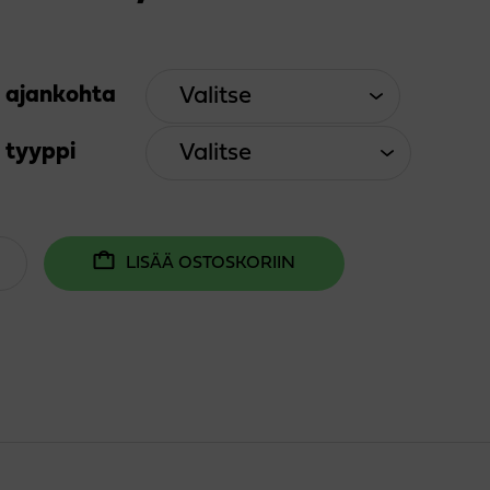
16,00 €
-
n ajankohta
40,00 €
 tyyppi
s
LISÄÄ OSTOSKORIIN