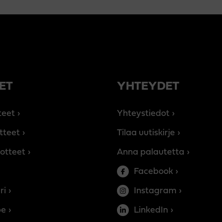
ET
YHTEYDET
teet
Yhteystiedot
tteet
Tilaa uutiskirje
otteet
Anna palautetta
Facebook
ri
Instagram
be
LinkedIn