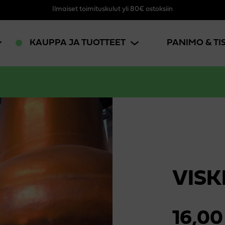
Ilmaiset toimituskulut yli 80€ ostoksiin
KAUPPA JA TUOTTEET
PANIMO & T
VISK
16,0