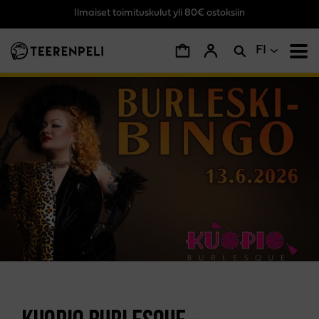
Ilmaiset toimituskulut yli 80€ ostoksiin
Siirry pääsisältöön
FI