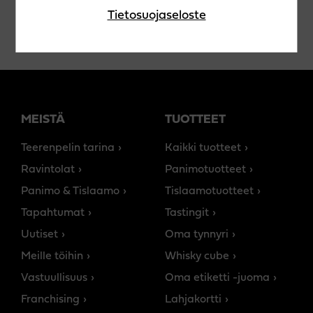
Tietosuojaseloste
MEISTÄ
TUOTTEET
Teerenpelin tarina
Kaikki tuotteet
Ravintolat
Panimotuotteet
Panimo & Tislaamo
Tislaamotuotteet
Tapahtumat
Tastingit
Uutiset
Oma tynnyri
Meille töihin
Whisky cube
Vastuullisuus
Oma etiketti -juoma
Franchising
Lahjakortti