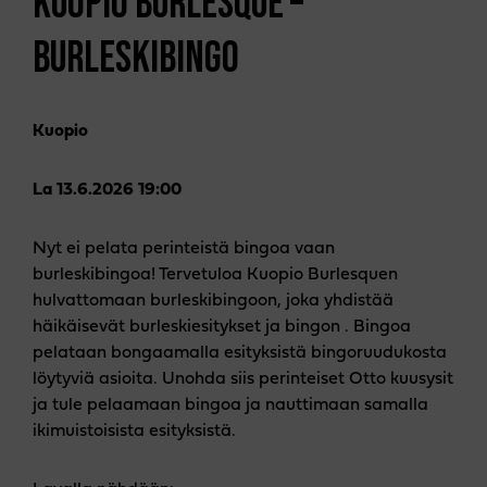
KUOPIO BURLESQUE –
BURLESKIBINGO
Kuopio
La 13.6.2026 19:00
Nyt ei pelata perinteistä bingoa vaan
burleskibingoa! Tervetuloa Kuopio Burlesquen
hulvattomaan burleskibingoon, joka yhdistää
häikäisevät burleskiesitykset ja bingon . Bingoa
pelataan bongaamalla esityksistä bingoruudukosta
löytyviä asioita. Unohda siis perinteiset Otto kuusysit
ja tule pelaamaan bingoa ja nauttimaan samalla
ikimuistoisista esityksistä.