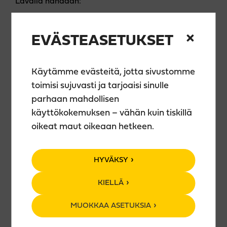
Lavalla nähdään:
Lafayette Lestrange
EVÄSTEASETUKSET
El Reina Poet
Miss Acrolicious
Sparkling Oh’s
Käytämme evästeitä, jotta sivustomme
Vixen Vavalicious
toimisi sujuvasti ja tarjoaisi sinulle
Kreivitär von Julin
parhaan mahdollisen
Mielityt
käyttökokemuksen – vähän kuin tiskillä
oikeat maut oikeaan hetkeen.
Paikkana toimii Kuopion Teerenpelin alakerta.
Ovet avataan klo 18.00 ja bingoaminen alkaa klo
19.00.
HYVÄKSY
Voittajille luvassa palkinnot
KIELLÄ
MUOKKAA ASETUKSIA
LIPUT BILETISTÄ