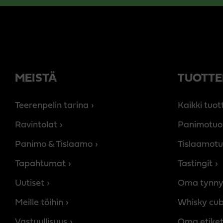
MEISTÄ
TUOTTE
Teerenpelin tarina
Kaikki tuot
Ravintolat
Panimotuo
Panimo & Tislaamo
Tislaamotu
Tapahtumat
Tastingit
Uutiset
Oma tynny
Meille töihin
Whisky cu
Vastuullisuus
Oma etiket