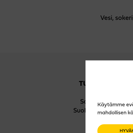
Vesi, soker
TUOTETIEDOT
Sokeria: 193 g/l
Käytämme eväst
Suolapitoisuus: 0,1%
mahdollisen kä
HYVÄ