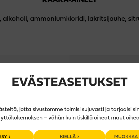
RAAKA-AINEET
i, alkoholi, ammoniumkloridi, lakritsijauhe, s
EVÄSTEASETUKSET
eitä, jotta sivustomme toimisi sujuvasti ja tarjoaisi si
yttökokemuksen – vähän kuin tiskillä oikeat maut oike
KSY
KIELLÄ
MUOKKAA 