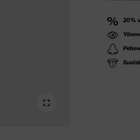
20% v
Yönmu
Pehme
Suola