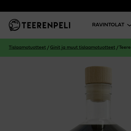
Siirry pääsisältöön
RAVINTOLAT
Tislaamotuotteet
/
Ginit ja muut tislaamotuotteet
/
Teere