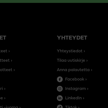
ET
YHTEYDET
teet
Yhteystiedot
tteet
Tilaa uutiskirje
otteet
Anna palautetta
Facebook
ri
Instagram
be
LinkedIn
ti -juoma
Tiktok