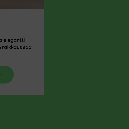
 elegantti
an raikkaus saa