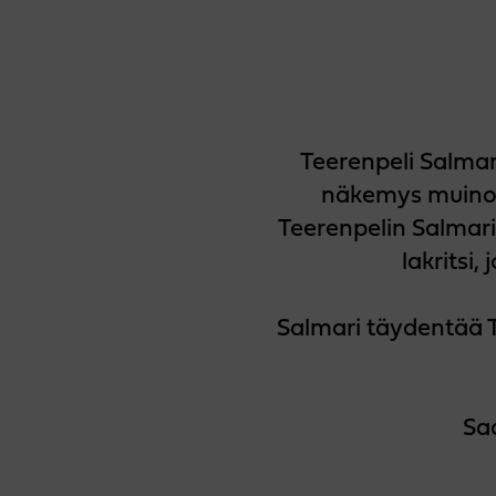
Teerenpeli Salmar
näkemys muinoin
Teerenpelin Salmari
lakritsi,
Salmari täydentää T
Saa