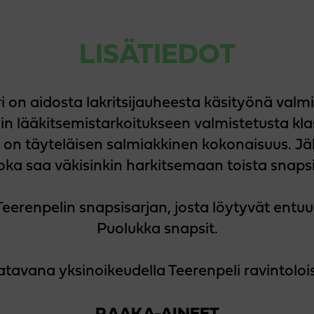
LISÄTIEDOT
i on aidosta lakritsijauheesta käsityönä valmi
 lääkitsemistarkoitukseen valmistetusta kla
 on täyteläisen salmiakkinen kokonaisuus. Jä
 joka saa väkisinkin harkitsemaan toista snapsil
eerenpelin snapsisarjan, josta löytyvät entu
Puolukka snapsit.
tavana yksinoikeudella Teerenpeli ravintoloi