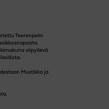
stettu Teerenpelin
ssikkosnapsista.
lkimakuna viipyilevä
asillista.
udestaan Mustikka ja
sta.