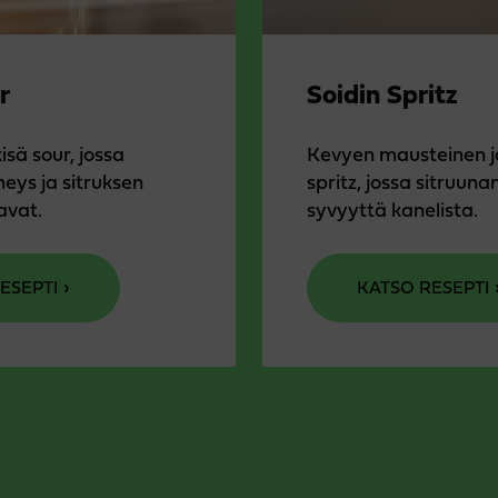
r
Soidin Spritz
isä sour, jossa
Kevyen mausteinen ja
ys ja sitruksen
spritz, jossa sitruun
avat.
syvyyttä kanelista.
ESEPTI
KATSO RESEPTI