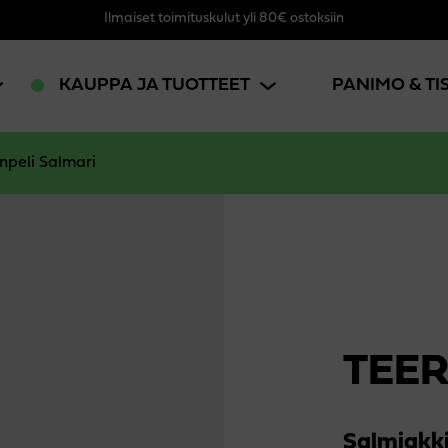
Ilmaiset toimituskulut yli 80€ ostoksiin
KAUPPA JA TUOTTEET
PANIMO & T
npeli Salmari
TEER
Salmiakki