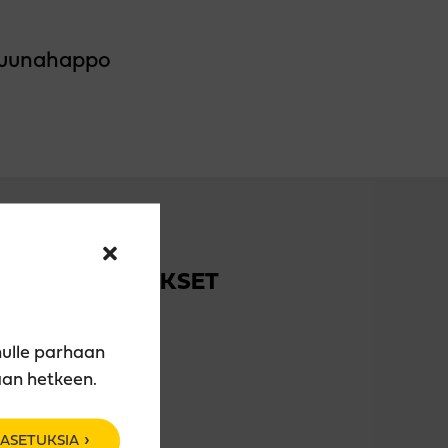
itruunahappo
TUOTEPAKKAUKSET
50 cl pullo
nulle parhaan
aan hetkeen.
ASETUKSIA