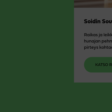
Soidin Sou
Raikas ja leikk
hunajan pehme
pirteys kohta
KATSO R